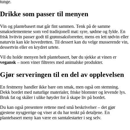
tunge.
Drikke som passer til menyen
Vin og plantebasert mat går fint sammen. Tenk på de samme
smakselementene som ved tradisjonell mat: syre, sødme og fylde. En
frisk hvitvin passer godt til grønnsaksforretter, mens en lett rødvin eller
naturvin kan kle hovedretten. Til dessert kan du velge musserende vin,
dessertvin eller en krydret urtete.
Vil du holde menyen helt plantebasert, bør du sjekke at vinen er
vegansk
– noen viner filtreres med animalske produkter.
Gjør serveringen til en del av opplevelsen
En festmeny handler ikke bare om smak, men også om stemning.
Dekk bordet med naturlige materialer, friske blomster og levende lys.
Bruk fat og skåler i ulike høyder for å skape liv på bordet.
Du kan også presentere rettene med små beskrivelser – det gjør
gjestene nysgjerrige og viser at du har tenkt på detaljene. En
plantebasert meny kan være en samtalestarter i seg selv.