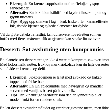
Eksempel:
En kremet sopprisotto med trøffelolje og sprø
salvieblader.
Alternativ:
En bakt blomkålbiff med krydret linsekompott og
grønn urtesaus.
Tips:
Bygg opp smaken i lag – bruk friske urter, karamelliserte
løk, ristede kjerner og syltede elementer for dybde.
Vil du gjøre det ekstra festlig, kan du servere hovedretten som en
buffet med flere småretter, slik at gjestene kan smake litt av hvert.
Dessert: Søt avslutning uten kompromiss
En plantebasert dessert trenger ikke å være et kompromiss – tvert imot.
Med kokosmelk, nøtter, frukt og mørk sjokolade kan du lage desserter
som både er kremete og delikate.
Eksempel:
Sjokolademousse laget med avokado og kakao,
toppet med friske bær.
Alternativ:
En lun eplecrumble med havregryn og mandler,
servert med vaniljeis basert på havremelk.
Tips:
Bruk naturlige søtstoffer som dadler, lønnesirup eller
moden frukt for en rundere smak.
En lett dessert avrunder måltidet og etterlater gjestene mette, men ikke