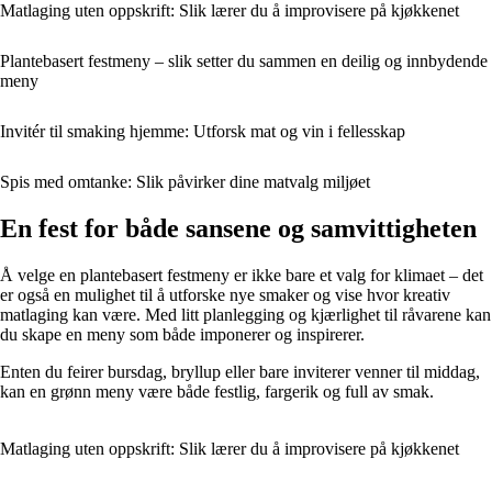
Matlaging uten oppskrift: Slik lærer du å improvisere på kjøkkenet
Plantebasert festmeny – slik setter du sammen en deilig og innbydende
meny
Invitér til smaking hjemme: Utforsk mat og vin i fellesskap
Spis med omtanke: Slik påvirker dine matvalg miljøet
En fest for både sansene og samvittigheten
Å velge en plantebasert festmeny er ikke bare et valg for klimaet – det
er også en mulighet til å utforske nye smaker og vise hvor kreativ
matlaging kan være. Med litt planlegging og kjærlighet til råvarene kan
du skape en meny som både imponerer og inspirerer.
Enten du feirer bursdag, bryllup eller bare inviterer venner til middag,
kan en grønn meny være både festlig, fargerik og full av smak.
Matlaging uten oppskrift: Slik lærer du å improvisere på kjøkkenet