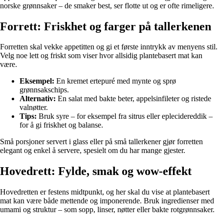
norske grønnsaker – de smaker best, ser flotte ut og er ofte rimeligere.
Forrett: Friskhet og farger på tallerkenen
Forretten skal vekke appetitten og gi et første inntrykk av menyens stil.
Velg noe lett og friskt som viser hvor allsidig plantebasert mat kan
være.
Eksempel:
En kremet ertepuré med mynte og sprø
grønnsakschips.
Alternativ:
En salat med bakte beter, appelsinfileter og ristede
valnøtter.
Tips:
Bruk syre – for eksempel fra sitrus eller eplecidereddik –
for å gi friskhet og balanse.
Små porsjoner servert i glass eller på små tallerkener gjør forretten
elegant og enkel å servere, spesielt om du har mange gjester.
Hovedrett: Fylde, smak og wow-effekt
Hovedretten er festens midtpunkt, og her skal du vise at plantebasert
mat kan være både mettende og imponerende. Bruk ingredienser med
umami og struktur – som sopp, linser, nøtter eller bakte rotgrønnsaker.