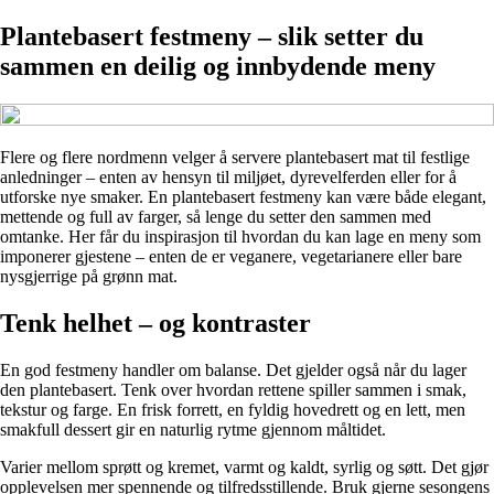
Plantebasert festmeny – slik setter du
sammen en deilig og innbydende meny
Flere og flere nordmenn velger å servere plantebasert mat til festlige
anledninger – enten av hensyn til miljøet, dyrevelferden eller for å
utforske nye smaker. En plantebasert festmeny kan være både elegant,
mettende og full av farger, så lenge du setter den sammen med
omtanke. Her får du inspirasjon til hvordan du kan lage en meny som
imponerer gjestene – enten de er veganere, vegetarianere eller bare
nysgjerrige på grønn mat.
Tenk helhet – og kontraster
En god festmeny handler om balanse. Det gjelder også når du lager
den plantebasert. Tenk over hvordan rettene spiller sammen i smak,
tekstur og farge. En frisk forrett, en fyldig hovedrett og en lett, men
smakfull dessert gir en naturlig rytme gjennom måltidet.
Varier mellom sprøtt og kremet, varmt og kaldt, syrlig og søtt. Det gjør
opplevelsen mer spennende og tilfredsstillende. Bruk gjerne sesongens