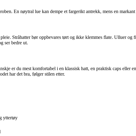
ben. En nøytral lue kan dempe et fargerikt antrekk, mens en markant ha
 pleie. Stråhatter bør oppbevares tørt og ikke klemmes flate. Ulluer og fil
g ser bedre ut.
kje er du mest komfortabel i en klassisk hatt, en praktisk caps eller en
et har det bra, følger stilen etter.
g yttertøy
d