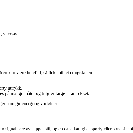
g yttertøy
d
åren kan være lunefull, så fleksibilitet er nøkkelen.
orty uttrykk.
s på mange måter og tilfører farge til antrekket.
ger som gir energi og vårfølelse.
n signalisere avslappet stil, og en caps kan gi et sporty eller street-insp