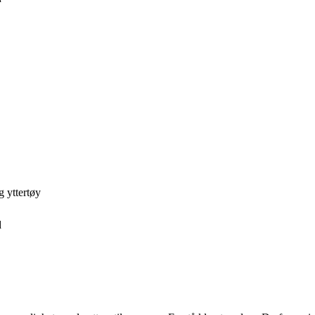
g yttertøy
d