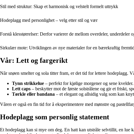
Stil med struktur: Skap et harmonisk og velstelt formelt uttrykk
Hodeplagg med personlighet – velg etter stil og vær
Forstå klesstørrelser: Derfor varierer de mellom overdeler, underdeler o
Sirkulær mote: Utviklingen av nye materialer for en bærekraftig fremti
Vår: Lett og fargerikt
Når snøen smelter og sola titter fram, er det tid for lettere hodeplagg. V
Tynn strikkelue
– perfekt for kjølige morgener og sene kvelder.
Lett caps
– beskytter mot de første solstrålene og gir et friskt, sp
Tørkle eller bandana
– et elegant og allsidig valg som kan knyte
Våren er også en fin tid for å eksperimentere med mønstre og pastellfar
Hodeplagg som personlig statement
Et hodeplagg kan si mye om deg. En hatt kan utstråle selvtillit, en lue ka