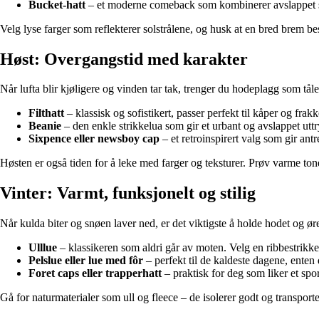
Bucket-hatt
– et moderne comeback som kombinerer avslappet st
Velg lyse farger som reflekterer solstrålene, og husk at en bred brem be
Høst: Overgangstid med karakter
Når lufta blir kjøligere og vinden tar tak, trenger du hodeplagg som tåle
Filthatt
– klassisk og sofistikert, passer perfekt til kåper og frakk
Beanie
– den enkle strikkelua som gir et urbant og avslappet utt
Sixpence eller newsboy cap
– et retroinspirert valg som gir ant
Høsten er også tiden for å leke med farger og teksturer. Prøv varme tone
Vinter: Varmt, funksjonelt og stilig
Når kulda biter og snøen laver ned, er det viktigste å holde hodet og ør
Ulllue
– klassikeren som aldri går av moten. Velg en ribbestrikket 
Pelslue eller lue med fôr
– perfekt til de kaldeste dagene, enten d
Foret caps eller trapperhatt
– praktisk for deg som liker et spo
Gå for naturmaterialer som ull og fleece – de isolerer godt og transporte