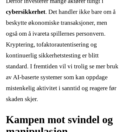
Derfor investerer mange aktører tungt i
cybersikkerhet
. Det handler ikke bare om å
beskytte økonomiske transaksjoner, men
også om å ivareta spillernes personvern.
Kryptering, tofaktorautentisering og
kontinuerlig sikkerhetstesting er blitt
standard. I fremtiden vil vi trolig se mer bruk
av AI-baserte systemer som kan oppdage
mistenkelig aktivitet i sanntid og reagere før
skaden skjer.
Kampen mot svindel og
manipulasjon