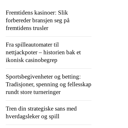
Fremtidens kasinoer: Slik
forbereder bransjen seg på
fremtidens trusler
Fra spilleautomater til
nettjackpoter – historien bak et
ikonisk casinobegrep
Sportsbegivenheter og betting:
Tradisjoner, spenning og fellesskap
rundt store turneringer
Tren din strategiske sans med
hverdagsleker og spill