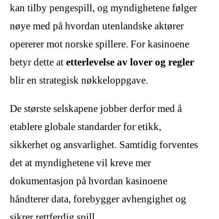
kan tilby pengespill, og myndighetene følger
nøye med på hvordan utenlandske aktører
opererer mot norske spillere. For kasinoene
betyr dette at
etterlevelse av lover og regler
blir en strategisk nøkkeloppgave.
De største selskapene jobber derfor med å
etablere globale standarder for etikk,
sikkerhet og ansvarlighet. Samtidig forventes
det at myndighetene vil kreve mer
dokumentasjon på hvordan kasinoene
håndterer data, forebygger avhengighet og
sikrer rettferdig spill.