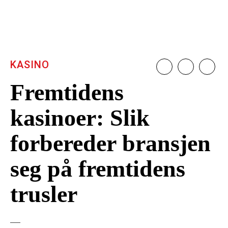
KASINO
Fremtidens
kasinoer: Slik
forbereder bransjen
seg på fremtidens
trusler