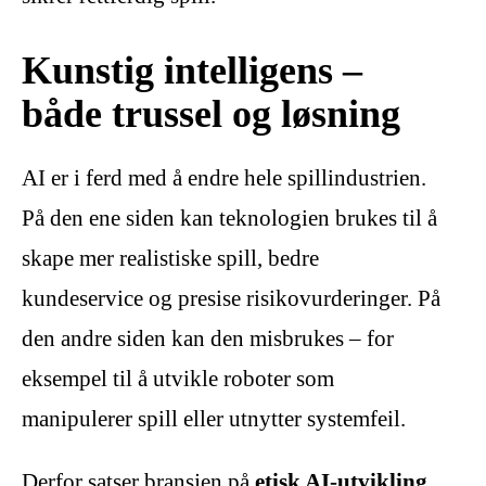
Kunstig intelligens –
både trussel og løsning
AI er i ferd med å endre hele spillindustrien.
På den ene siden kan teknologien brukes til å
skape mer realistiske spill, bedre
kundeservice og presise risikovurderinger. På
den andre siden kan den misbrukes – for
eksempel til å utvikle roboter som
manipulerer spill eller utnytter systemfeil.
Derfor satser bransjen på
etisk AI-utvikling
,