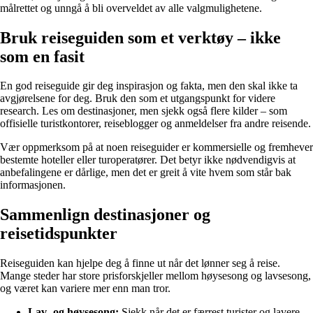
målrettet og unngå å bli overveldet av alle valgmulighetene.
Bruk reiseguiden som et verktøy – ikke
som en fasit
En god reiseguide gir deg inspirasjon og fakta, men den skal ikke ta
avgjørelsene for deg. Bruk den som et utgangspunkt for videre
research. Les om destinasjoner, men sjekk også flere kilder – som
offisielle turistkontorer, reiseblogger og anmeldelser fra andre reisende.
Vær oppmerksom på at noen reiseguider er kommersielle og fremhever
bestemte hoteller eller turoperatører. Det betyr ikke nødvendigvis at
anbefalingene er dårlige, men det er greit å vite hvem som står bak
informasjonen.
Sammenlign destinasjoner og
reisetidspunkter
Reiseguiden kan hjelpe deg å finne ut når det lønner seg å reise.
Mange steder har store prisforskjeller mellom høysesong og lavsesong,
og været kan variere mer enn man tror.
Lav- og høysesong:
Sjekk når det er færrest turister og lavere