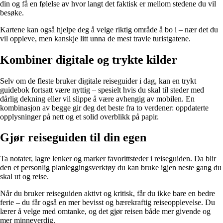
din og få en følelse av hvor langt det faktisk er mellom stedene du vil
besøke.
Kartene kan også hjelpe deg å velge riktig område å bo i – nær det du
vil oppleve, men kanskje litt unna de mest travle turistgatene.
Kombiner digitale og trykte kilder
Selv om de fleste bruker digitale reiseguider i dag, kan en trykt
guidebok fortsatt være nyttig – spesielt hvis du skal til steder med
dårlig dekning eller vil slippe å være avhengig av mobilen. En
kombinasjon av begge gir deg det beste fra to verdener: oppdaterte
opplysninger på nett og et solid overblikk på papir.
Gjør reiseguiden til din egen
Ta notater, lagre lenker og marker favorittsteder i reiseguiden. Da blir
den et personlig planleggingsverktøy du kan bruke igjen neste gang du
skal ut og reise.
Når du bruker reiseguiden aktivt og kritisk, får du ikke bare en bedre
ferie – du får også en mer bevisst og bærekraftig reiseopplevelse. Du
lærer å velge med omtanke, og det gjør reisen både mer givende og
mer minneverdig.