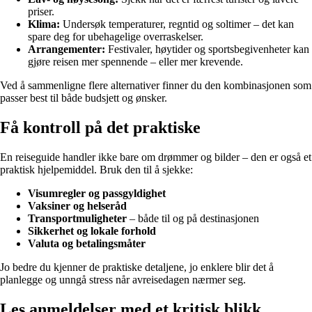
priser.
Klima:
Undersøk temperaturer, regntid og soltimer – det kan
spare deg for ubehagelige overraskelser.
Arrangementer:
Festivaler, høytider og sportsbegivenheter kan
gjøre reisen mer spennende – eller mer krevende.
Ved å sammenligne flere alternativer finner du den kombinasjonen som
passer best til både budsjett og ønsker.
Få kontroll på det praktiske
En reiseguide handler ikke bare om drømmer og bilder – den er også et
praktisk hjelpemiddel. Bruk den til å sjekke:
Visumregler og passgyldighet
Vaksiner og helseråd
Transportmuligheter
– både til og på destinasjonen
Sikkerhet og lokale forhold
Valuta og betalingsmåter
Jo bedre du kjenner de praktiske detaljene, jo enklere blir det å
planlegge og unngå stress når avreisedagen nærmer seg.
Les anmeldelser med et kritisk blikk