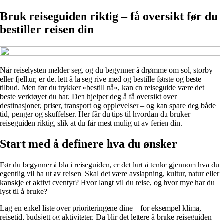
Bruk reiseguiden riktig – få oversikt før du
bestiller reisen din
Når reiselysten melder seg, og du begynner å drømme om sol, storby
eller fjelltur, er det lett å la seg rive med og bestille første og beste
tilbud. Men før du trykker «bestill nå», kan en reiseguide være det
beste verktøyet du har. Den hjelper deg å få oversikt over
destinasjoner, priser, transport og opplevelser – og kan spare deg både
tid, penger og skuffelser. Her får du tips til hvordan du bruker
reiseguiden riktig, slik at du får mest mulig ut av ferien din.
Start med å definere hva du ønsker
Før du begynner å bla i reiseguiden, er det lurt å tenke gjennom hva du
egentlig vil ha ut av reisen. Skal det være avslapning, kultur, natur eller
kanskje et aktivt eventyr? Hvor langt vil du reise, og hvor mye har du
lyst til å bruke?
Lag en enkel liste over prioriteringene dine – for eksempel klima,
reisetid, budsjett og aktiviteter. Da blir det lettere å bruke reiseguiden